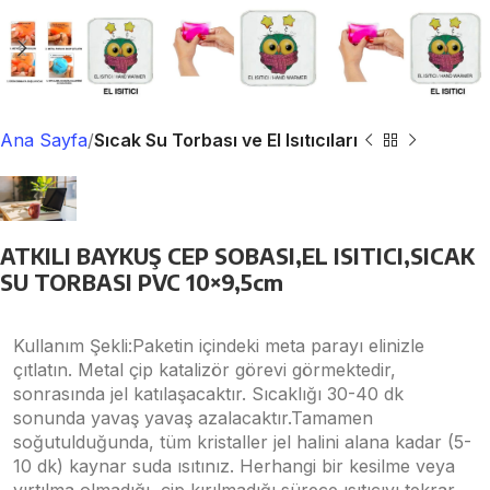
Ana Sayfa
Sıcak Su Torbası ve El Isıtıcıları
ATKILI BAYKUŞ CEP SOBASI,EL ISITICI,SICAK
SU TORBASI PVC 10×9,5cm
Kullanım Şekli:Paketin içindeki meta parayı elinizle
çıtlatın. Metal çip katalizör görevi görmektedir,
sonrasında jel katılaşacaktır. Sıcaklığı 30-40 dk
sonunda yavaş yavaş azalacaktır.Tamamen
soğutulduğunda, tüm kristaller jel halini alana kadar (5-
10 dk) kaynar suda ısıtınız. Herhangi bir kesilme veya
yırtılma olmadığı, çip kırılmadığı sürece ısıtıcıyı tekrar