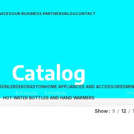
VICES
OUR BUSINESS PARTNERS
BLOG
CONTACT
Catalog
RÜNLER
DEKORASYON
HOME APPLIANCES AND ACCESSORIES
MIN
8 Products
6 Products
1 P
HOT WATER BOTTLES AND HAND WARMERS
52 Products
Show
9
12