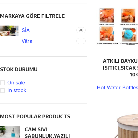
MARKAYA GÖRE FILTRELE
SİA
98
Vitra
1
ATKILI BAYKU
ISITICI,SICA
STOK DURUMU
10
On sale
Hot Water Bottl
In stock
MOST POPULAR PRODUCTS
CAM SIVI
SABUNLUK,YAZILI