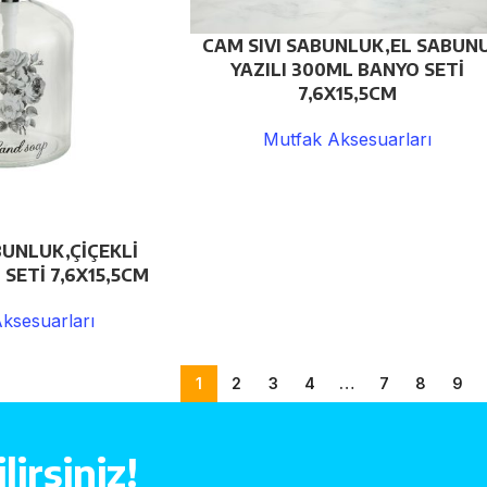
CAM SIVI SABUNLUK,EL SABUN
YAZILI 300ML BANYO SETİ
7,6X15,5CM
Mutfak Aksesuarları
BUNLUK,ÇİÇEKLİ
SETİ 7,6X15,5CM
ksesuarları
1
2
3
4
…
7
8
9
irsiniz!