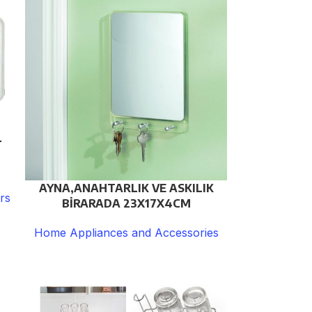
L
AYNA,ANAHTARLIK VE ASKILIK
rs
BİRARADA 23X17X4CM
Home Appliances and Accessories