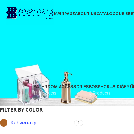
MAINPAGE
ABOUT US
CATALOG
OUR SER
BATHROOM ACCESSORIES
BOSPHORUS DIĞER Ü
13 Products
0 Products
FILTER BY COLOR
Kahverengi
1