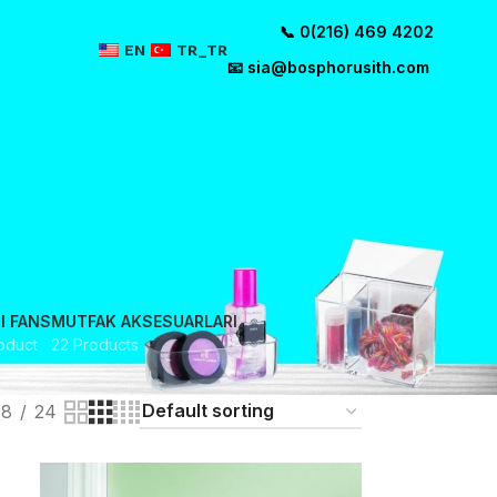
📞 0(216) 469 4202
EN
TR_TR
📧
sia@bosphorusith.com
I FANS
MUTFAK AKSESUARLARI
roduct
22 Products
18
24